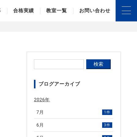
導
合格実績
教室一覧
お問い合わせ
下妻校
結城校
古河校
下館校(筑西市)
ブログアーカイブ
2026年
7月
1件
6月
3件