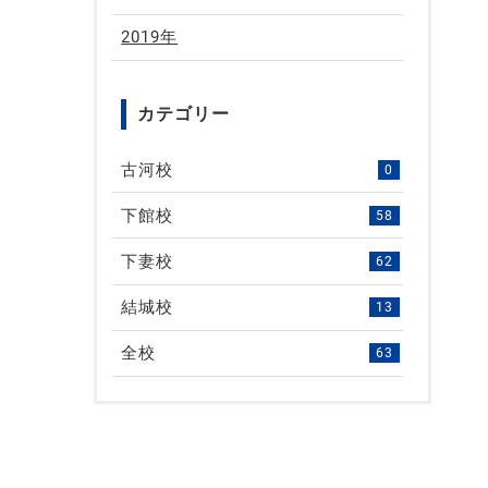
2019年
カテゴリー
古河校
0
下館校
58
下妻校
62
結城校
13
全校
63