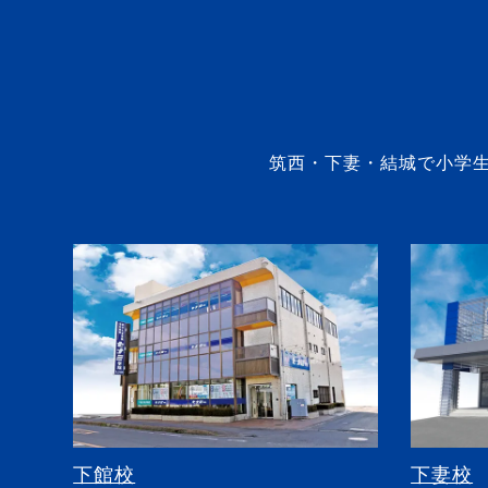
筑西・下妻・結城で小学
下館校
下妻校