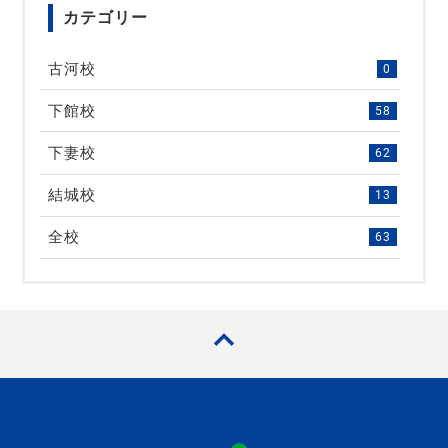
カテゴリー
古河校
0
下館校
58
下妻校
62
結城校
13
全校
63