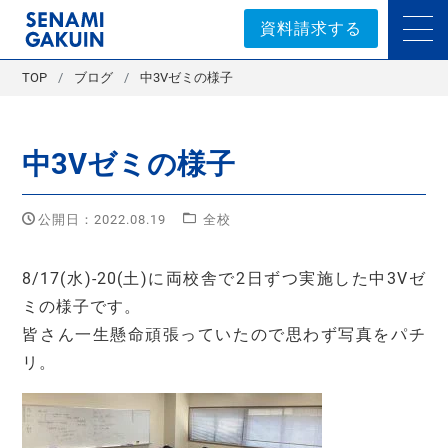
セナミ学院｜学習塾
資料請求する
TOP
ブログ
中3Vゼミの様子
中3Vゼミの様子
公開日：2022.08.19
全校
8/17(水)-20(土)に両校舎で2日ずつ実施した中3Vゼ
ミの様子です。
皆さん一生懸命頑張っていたので思わず写真をパチ
リ。