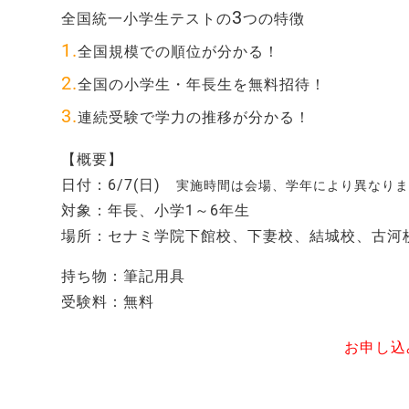
3
全国統一小学生テストの
つの特徴
1.
全国規模での順位が分かる！
2.
全国の小学生・年長生を無料招待！
3.
連続受験で学力の推移が分かる！
【概要】
日付：6/7(日)
実施時間は会場、学年により異なり
対象：年長、小学1～6年生
場所：セナミ学院下館校、下妻校、結城校、古河
持ち物：筆記用具
受験料：無料
お申し込